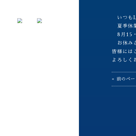
いつもL
夏季休業
8月15・
お休みさ
皆様には
よろしくお
« 前のペ