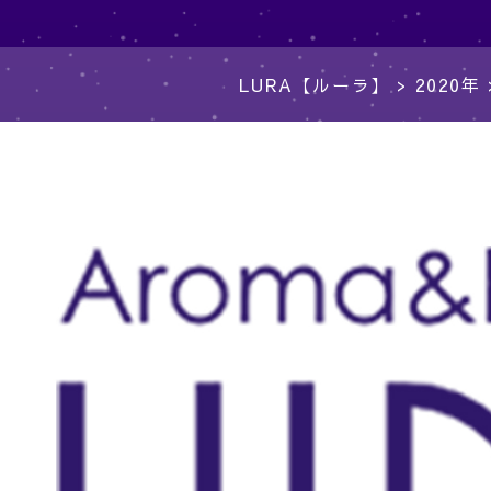
LURA【ルーラ】
>
2020年