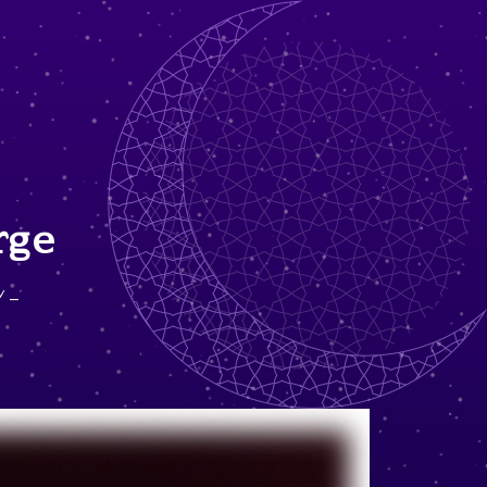
rge
-