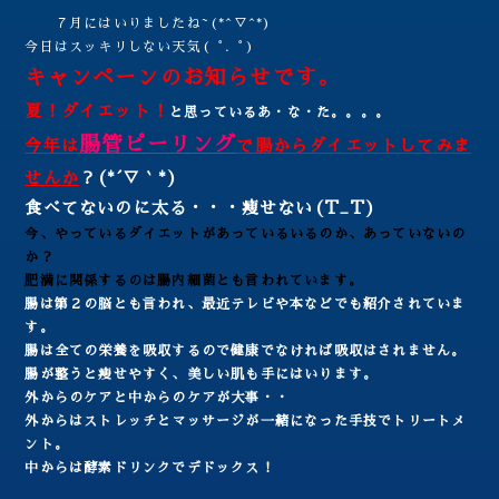
７月にはいりましたね~(*^▽^*)
今日はスッキリしない天気(゜.゜)
キャンペーンのお知らせです。
夏！ダイエット！
と思っているあ・な・た。。。。
腸管ピーリング
今年は
で腸からダイエットしてみま
せんか
？(*´▽｀*)
食べてないのに太る・・・痩せない(T_T)
今、やっているダイエットがあっているいるのか、あっていないの
か？
肥満に関係するのは腸内細菌とも言われています。
腸は第２の脳とも言われ、最近テレビや本などでも紹介されていま
す。
腸は全ての栄養を吸収するので健康でなければ吸収はされません。
腸が整うと痩せやすく、美しい肌も手にはいります。
外からのケアと中からのケアが大事・・
外からはストレッチとマッサージが一緒になった手技でトリートメ
ント。
中からは酵素ドリンクでデドックス！