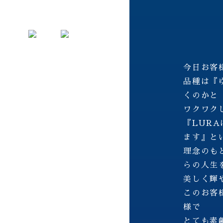
今日お客
品種は『
くのかと
ワクワク
『LUR
ます』と
理念のも
らの人生
美しく輝
このお客
様で
とても素