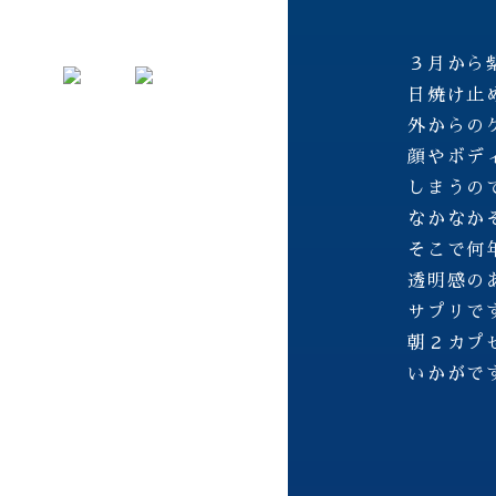
３月から
日焼け止
外からの
顔やボデ
しまうの
なかなか
そこで何
透明感の
サプリで
朝２カプ
いかがで