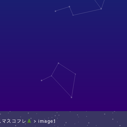
スマスコフレ
>
image1